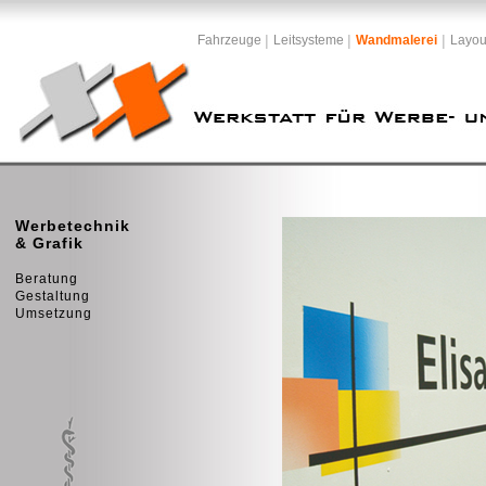
|
|
|
Fahrzeuge
Leitsysteme
Wandmalerei
Layou
Werbetechnik
& Grafik
Beratung
Gestaltung
Umsetzung